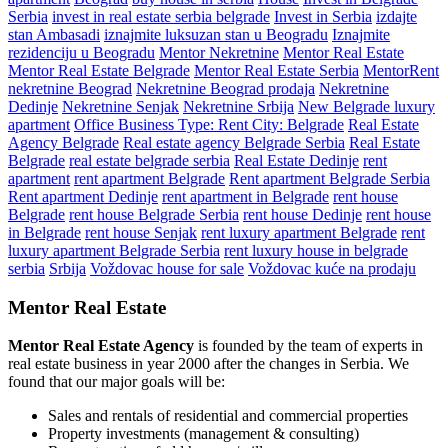
Serbia
invest in real estate serbia belgrade
Invest in Serbia
izdajte
stan Ambasadi
iznajmite luksuzan stan u Beogradu
Iznajmite
rezidenciju u Beogradu
Mentor Nekretnine
Mentor Real Estate
Mentor Real Estate Belgrade
Mentor Real Estate Serbia
MentorRent
nekretnine Beograd
Nekretnine Beograd prodaja
Nekretnine
Dedinje
Nekretnine Senjak
Nekretnine Srbija
New Belgrade luxury
apartment
Office Business Type: Rent City: Belgrade
Real Estate
Agency Belgrade
Real estate agency Belgrade Serbia
Real Estate
Belgrade
real estate belgrade serbia
Real Estate Dedinje
rent
apartment
rent apartment Belgrade
Rent apartment Belgrade Serbia
Rent apartment Dedinje
rent apartment in Belgrade
rent house
Belgrade
rent house Belgrade Serbia
rent house Dedinje
rent house
in Belgrade
rent house Senjak
rent luxury apartment Belgrade
rent
luxury apartment Belgrade Serbia
rent luxury house in belgrade
serbia
Srbija
Voždovac house for sale
Voždovac kuće na prodaju
Mentor Real Estate
Mentor Real Estate Agency
is founded by the team of experts in
real estate business in year 2000 after the changes in Serbia. We
found that our major goals will be:
Sales and rentals of residential and commercial properties
Property investments (management & consulting)