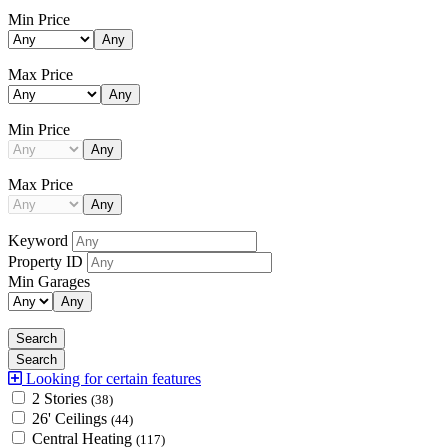
Min Price
Any
Max Price
Any
Min Price
Any
Max Price
Any
Keyword
Property ID
Min Garages
Any
Looking for certain features
2 Stories
(38)
26' Ceilings
(44)
Central Heating
(117)