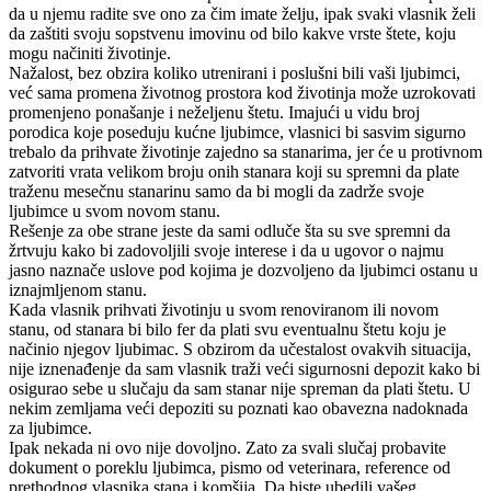
da u njemu radite sve ono za čim imate želju, ipak svaki vlasnik želi
da zaštiti svoju sopstvenu imovinu od bilo kakve vrste štete, koju
mogu načiniti životinje.
Nažalost, bez obzira koliko utrenirani i poslušni bili vaši ljubimci,
već sama promena životnog prostora kod životinja može uzrokovati
promenjeno ponašanje i neželjenu štetu. Imajući u vidu broj
porodica koje poseduju kućne ljubimce, vlasnici bi sasvim sigurno
trebalo da prihvate životinje zajedno sa stanarima, jer će u protivnom
zatvoriti vrata velikom broju onih stanara koji su spremni da plate
traženu mesečnu stanarinu samo da bi mogli da zadrže svoje
ljubimce u svom novom stanu.
Rešenje za obe strane jeste da sami odluče šta su sve spremni da
žrtvuju kako bi zadovoljili svoje interese i da u ugovor o najmu
jasno naznače uslove pod kojima je dozvoljeno da ljubimci ostanu u
iznajmljenom stanu.
Kada vlasnik prihvati životinju u svom renoviranom ili novom
stanu, od stanara bi bilo fer da plati svu eventualnu štetu koju je
načinio njegov ljubimac. S obzirom da učestalost ovakvih situacija,
nije iznenađenje da sam vlasnik traži veći sigurnosni depozit kako bi
osigurao sebe u slučaju da sam stanar nije spreman da plati štetu. U
nekim zemljama veći depoziti su poznati kao obavezna nadoknada
za ljubimce.
Ipak nekada ni ovo nije dovoljno. Zato za svali slučaj probavite
dokument o poreklu ljubimca, pismo od veterinara, reference od
prethodnog vlasnika stana i komšija. Da biste ubedili vašeg