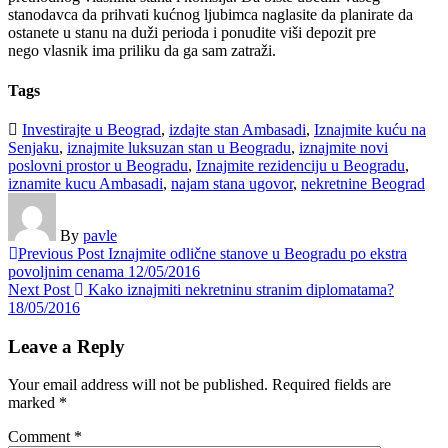
stanodavca da prihvati kućnog ljubimca naglasite da planirate da
ostanete u stanu na duži perioda i ponudite viši depozit pre
nego vlasnik ima priliku da ga sam zatraži.
Tags
Investirajte u Beograd
,
izdajte stan Ambasadi
,
Iznajmite kuću na
Senjaku
,
iznajmite luksuzan stan u Beogradu
,
iznajmite novi
poslovni prostor u Beogradu
,
Iznajmite rezidenciju u Beogradu
,
iznamite kucu Ambasadi
,
najam stana ugovor
,
nekretnine Beograd
By
pavle
Previous Post
Iznajmite odlične stanove u Beogradu po ekstra
povoljnim cenama
12/05/2016
Next Post
Kako iznajmiti nekretninu stranim diplomatama?
18/05/2016
Leave a Reply
Your email address will not be published.
Required fields are
marked
*
Comment
*