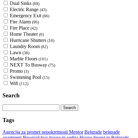
Dual Sinks
(69)
Electric Range
(43)
Emergency Exit
(66)
Fire Alarm
(96)
Fire Place
(42)
Home Theater
(0)
Hurricane Shutters
(10)
Laundry Room
(82)
Lawn
(38)
Marble Floors
(101)
NEXT To Busway
(75)
Promo
(3)
Swimming Pool
(15)
Wifi
(112)
Search
Search
for:
Tags
Agencija za promet nepokretnosti Mentor
Belgrade
belgrade
apartment
Beograd
buy house in serbia
House
Invest in Belgrade