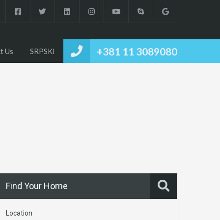
+381 11 3089080
t Us
SRPSKI
Find Your Home
Location