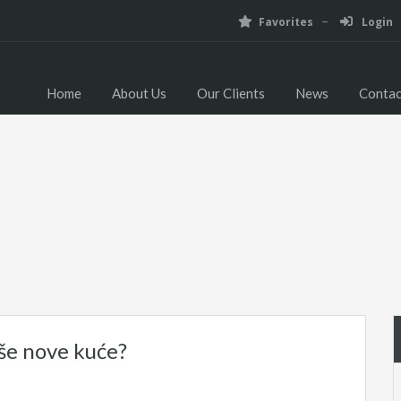
Favorites
Login
Home
About Us
Our Clients
News
Contac
aše nove kuće?