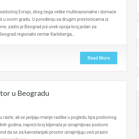
gositočnoj Evropi, zbog čega velike multinacionalne i domaće
aš u ovom gradu. U poređenju sa drugim prestonicama iz
ne, zašto je Beograd još uvek opcija broj jedan za
e Beograd regionalni centar Karlsberga,…
Read More
stor u Beogradu
aste, ali se javljaju manje razlike u pogledu tipa poslovnog
nih godina, največi broj kiljenata je iznajmljivao poslovni
nd da se za kancelarijski prostor iznajmljuju veći prazni