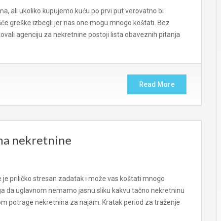
ma, ali ukoliko kupujemo kuću po prvi put verovatno bi
šće greške izbegli jer nas one mogu mnogo koštati. Bez
gažovali agenciju za nekretnine postoji lista obaveznih pitanja
Read More
jma nekretnine
 je priličko stresan zadatak i može vas koštati mnogo
 toga da uglavnom nemamo jasnu sliku kakvu tačno nekretninu
okom potrage nekretnina za najam. Kratak period za traženje