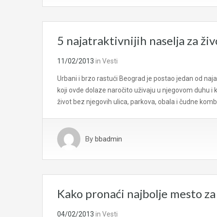
5 najatraktivnijih naselja za ž
11/02/2013
in
Vesti
Urbani i brzo rastući Beograd je postao jedan od naj
koji ovde dolaze naročito uživaju u njegovom duhu i k
život bez njegovih ulica, parkova, obala i čudne kom
By
bbadmin
Kako pronaći najbolje mesto za
04/02/2013
in
Vesti