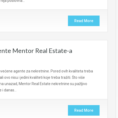
arnija poslovna…
Read More
ente Mentor Real Estate-a
većene agente za nekretnine. Pored ovih kvaliteta treba
li ovo nisu i jedini kvaliteti koje treba tražiti. Što više
nama unazad, Mentor Real Estate nekretnine su pažljivo
e i danas…
Read More