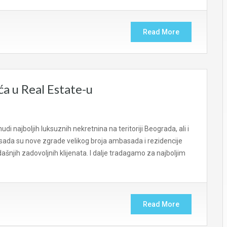
Read More
ća u Real Estate-u
di najboljih luksuznih nekretnina na teritoriji Beograda, ali i
 sada su nove zgrade velikog broja ambasada i rezidencije
sadašnjih zadovoljnih klijenata. I dalje tradagamo za najboljim
Read More