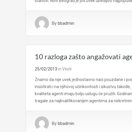
stanovi. Novi Beograd je još uvek ubedljivo najpopul
By
bbadmin
10 razloga zašto angažovati ag
25/02/2013
in
Vesti
Znamo da nije uvek jednostavno naći pouzdane i pos
insistirati i na njihovoj učinkovitosti i iskustvu takođe, a
kvaliteta agenti imaju bolju uslugu će pružiti. Godi
tragale za najkvalifikovanijim agentima za nekretnin
By
bbadmin