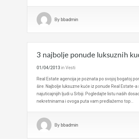
By
bbadmin
3 najbolje ponude luksuznih ku
01/04/2013
in
Vesti
Real Estate agencija je poznata po svojoj bogatoj ponu
šire. Najbolje luksuzne kuće iz ponude Real Estate-a
najuticajnijih ljudi u Srbiji. Pogledajte listu naših do
nekretninama i ovoga puta vam predlažemo top…
By
bbadmin