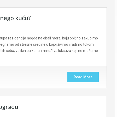
e nego kuću?
a, skupa rezidencija negde na obali mora, koju obično zakupimo
obegnemo od stresne sredine u kojoj živimo i radimo tokom
tlih soba, velikih balkona, i mnoštva luksuza koji ne možemo
Read More
eogradu