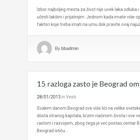
Izbor najboljeg mesta za život nije uvek laka odluka 
učiniti lakšim i prijatnijim. Jednom kada imate više opc
faktori koje treba imati na umu dok pravite ovaj naju
By
bbadmin
15 razloga zasto je Beograd om
28/01/2013
in
Vesti
Svakim danom Beograd sve više liči na velike sve
dosta stranog kapitala, brzim načinom života i sve ve
rastom i razvojem, zbog čega je već postao centar Bal
Beograd ističu…