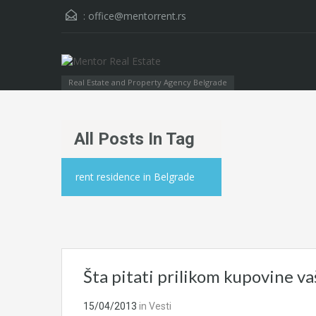
:
office@mentorrent.rs
Real Estate and Property Agency Belgrade
All Posts In Tag
rent residence in Belgrade
Šta pitati prilikom kupovine v
15/04/2013
in
Vesti