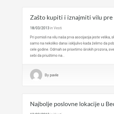
Zašto kupiti i iznajmiti vilu pr
18/03/2013
in
Vesti
Pri pomisli na vilu naša prva asocijacija jeste velik
samo na nekoliko dana i iskljulivo kada želimo da p
cele godine. Odmah se prisetimo širokih prozora, sve
sebi da priuštimo na…
By
pavle
Najbolje poslovne lokacije u B