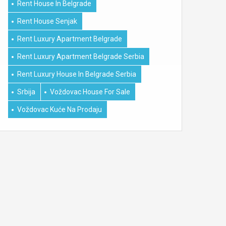
Rent House In Belgrade
Rent House Senjak
Rent Luxury Apartment Belgrade
Rent Luxury Apartment Belgrade Serbia
Rent Luxury House In Belgrade Serbia
Srbija
Voždovac House For Sale
Voždovac Kuće Na Prodaju