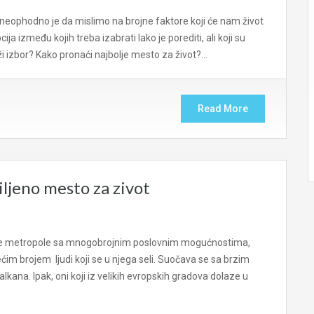
i neophodno je da mislimo na brojne faktore koji će nam život
ija između kojih treba izabrati lako je porediti, ali koji su
ži izbor? Kako pronaći najbolje mesto za život?…
Read More
iljeno mesto za zivot
tske metropole sa mnogobrojnim poslovnim mogućnostima,
ćim brojem ljudi koji se u njega seli. Suočava se sa brzim
kana. Ipak, oni koji iz velikih evropskih gradova dolaze u