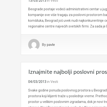
13/03/2013
in
Vesti
Beograde postaje vodeći administrativni centar u ju
kompanije sve više tragaju za poslovni prostorom b
komšiluka, Beograd još uvek nudi najkonkurentnije ce
regionalne centre najvećih svetskih firmi. Za sada j
By
pavle
Iznajmite najbolji poslovni pro
04/03/2013
in
Vesti
Svake godine ponuda poslovnog prostora u Beogradu r
prostora koji klijenti traže u poslednje vreme. Prethod
prostor u velikim poslovnim zgradama, dok je novi tre