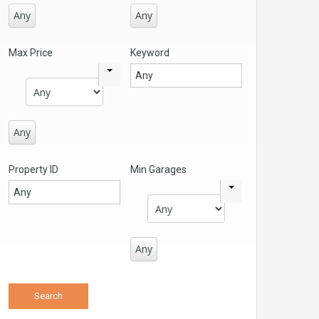
Any
Any
Max Price
Keyword
Any
Property ID
Min Garages
Any