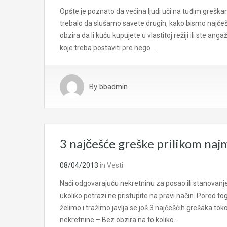
Opšte je poznato da većina ljudi uči na tuđim greška
trebalo da slušamo savete drugih, kako bismo najče
obzira da li kuću kupujete u vlastitoj režiji ili ste an
koje treba postaviti pre nego…
By
bbadmin
3 najčešće greške prilikom na
08/04/2013
in
Vesti
Naći odgovarajuću nekretninu za posao ili stanovanje
ukoliko potrazi ne pristupite na pravi način. Pored
želimo i tražimo javlja se još 3 najčešćih grešaka t
nekretnine – Bez obzira na to koliko…