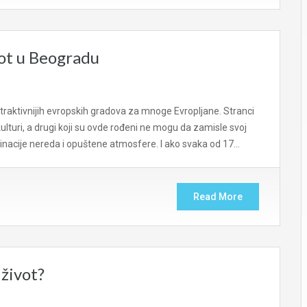
ivot u Beogradu
atraktivnijih evropskih gradova za mnoge Evropljane. Stranci
ulturi, a drugi koji su ovde rođeni ne mogu da zamisle svoj
binacije nereda i opuštene atmosfere. I ako svaka od 17…
Read More
 život?